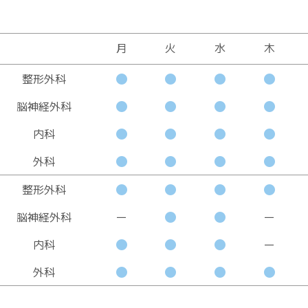
月
火
水
木
整形外科
脳神経外科
内科
外科
整形外科
脳神経外科
ー
ー
内科
ー
外科